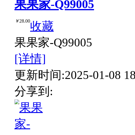
果果家-Q99005
￥
28.00
收藏
果果家-Q99005
[详情]
更新时间:2025-01-08 18:
分享到: