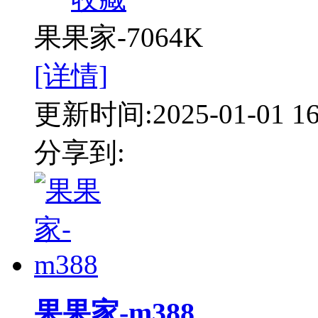
果果家-7064K
[详情]
更新时间:2025-01-01 16:
分享到:
果果家-m388