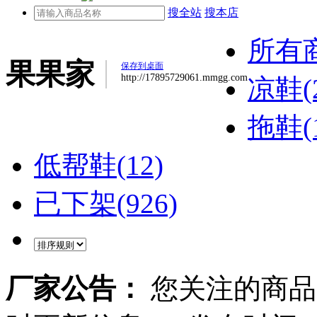
搜全站
搜本店
所有
果果家
保存到桌面
http://17895729061.mmgg.com
凉鞋(2
拖鞋(1
低帮鞋(12)
已下架(926)
厂家公告：
您关注的商品"