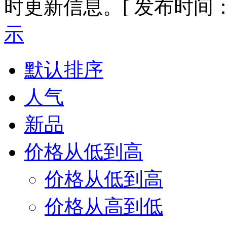
时更新信息。[ 发布时间：2025-
示
默认排序
人气
新品
价格从低到高
价格从低到高
价格从高到低