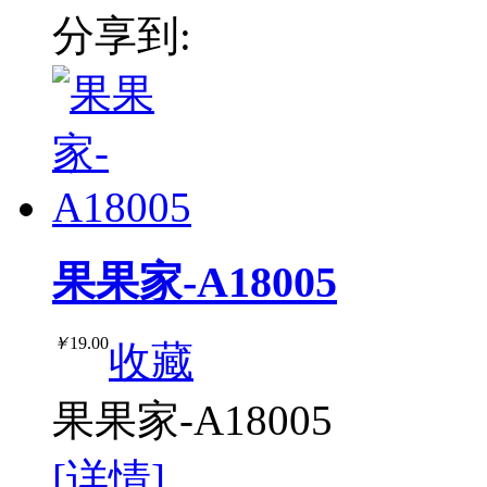
分享到:
果果家-A18005
￥
19.00
收藏
果果家-A18005
[详情]