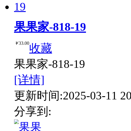
果果家-818-19
￥
33.00
收藏
果果家-818-19
[详情]
更新时间:2025-03-11 20:
分享到: