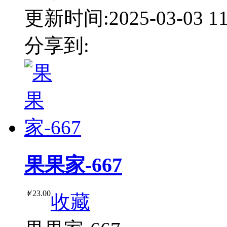
更新时间:2025-03-03 11:
分享到:
果果家-667
￥
23.00
收藏