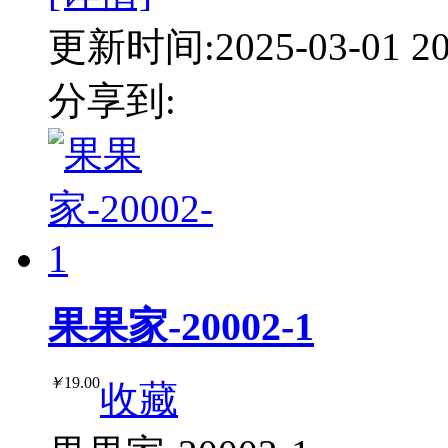
更新时间:2025-03-01 20:
分享到:
果果家-20002-1
￥
19.00
收藏